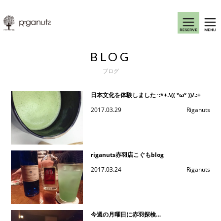
BLOG
ブログ
日本文化を体験しました･:*+.\(( °ω° ))/.:+
2017.03.29
Riganuts
riganuts赤羽店こぐもblog
2017.03.24
Riganuts
今週の月曜日に赤羽探検…