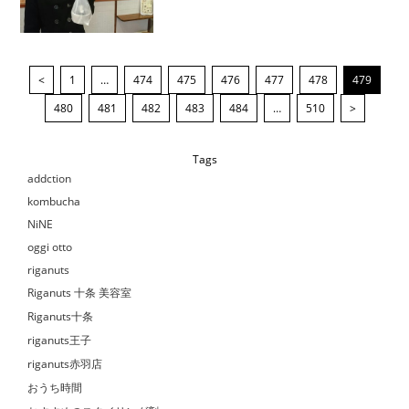
<
1
…
474
475
476
477
478
479
480
481
482
483
484
…
510
>
Tags
addction
kombucha
NiNE
oggi otto
riganuts
Riganuts 十条 美容室
Riganuts十条
riganuts王子
riganuts赤羽店
おうち時間