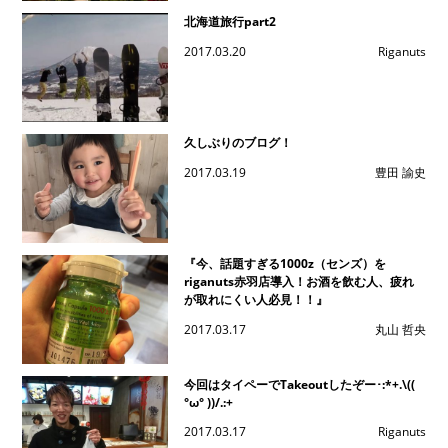
北海道旅行part2
2017.03.20
Riganuts
久しぶりのブログ！
2017.03.19
豊田 諭史
『今、話題すぎる1000z（センズ）を
riganuts赤羽店導入！お酒を飲む人、疲れ
が取れにくい人必見！！』
2017.03.17
丸山 哲央
今回はタイペーでTakeoutしたぞー･:*+.\((
°ω° ))/.:+
2017.03.17
Riganuts