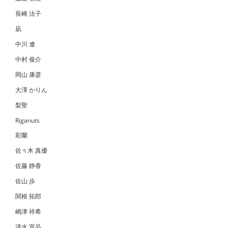
長崎 法子
凪
中川 遼
中村 俊介
岡山 康彦
大澤 かりん
梨聖
Riganuts
彩蘭
佐々木 真優
佐藤 静香
佐山 歩
関根 拓郎
嶋津 祥希
清水 宣晶