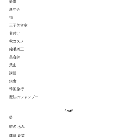
撮影
新年会
猫
王子美容室
着付け
秋コスメ
縮毛矯正
美容師
葉山
講習
鎌倉
韓国旅行
魔法のシャンプー
Staff
藍
蝦名 あみ
藤盛 香菜