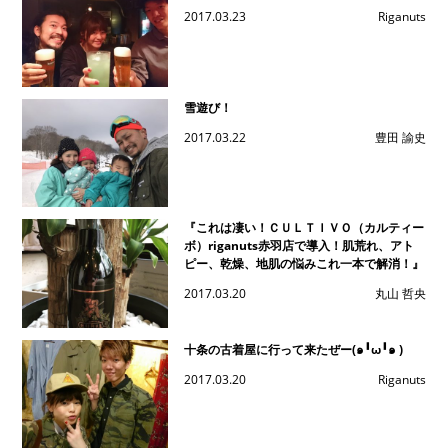
2017.03.23
Riganuts
雪遊び！
2017.03.22
豊田 諭史
『これは凄い！ＣＵＬＴＩＶＯ（カルティー
ボ）riganuts赤羽店で導入！肌荒れ、アト
ピー、乾燥、地肌の悩みこれ一本で解消！』
2017.03.20
丸山 哲央
十条の古着屋に行って来たぜー(๑╹ω╹๑ )
2017.03.20
Riganuts