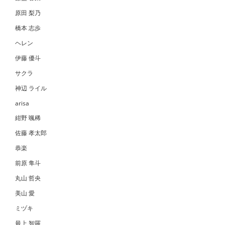
原田 梨乃
橋本 志歩
ヘレン
伊藤 優斗
サクラ
神辺 ライル
arisa
紺野 颯稀
佐藤 孝太郎
恭楽
前原 隼斗
丸山 哲央
美山 愛
ミヅキ
最上 智羅