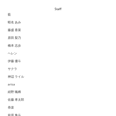
Staff
藍
蝦名 あみ
藤盛 香菜
原田 梨乃
橋本 志歩
ヘレン
伊藤 優斗
サクラ
神辺 ライル
arisa
紺野 颯稀
佐藤 孝太郎
恭楽
前原 隼斗