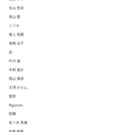
丸山 哲央
美山 愛
ミヅキ
最上 智羅
長崎 法子
凪
中川 遼
中村 俊介
岡山 康彦
大澤 かりん
梨聖
Riganuts
彩蘭
佐々木 真優
佐藤 静香