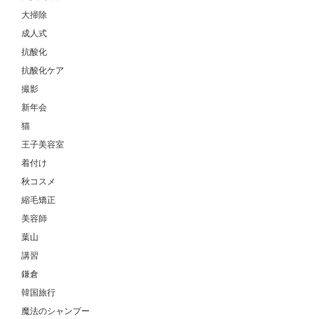
大掃除
成人式
抗酸化
抗酸化ケア
撮影
新年会
猫
王子美容室
着付け
秋コスメ
縮毛矯正
美容師
葉山
講習
鎌倉
韓国旅行
魔法のシャンプー