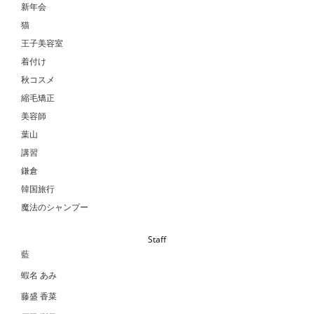
新年会
猫
王子美容室
着付け
秋コスメ
縮毛矯正
美容師
葉山
講習
鎌倉
韓国旅行
魔法のシャンプー
Staff
藍
蝦名 あみ
藤盛 香菜