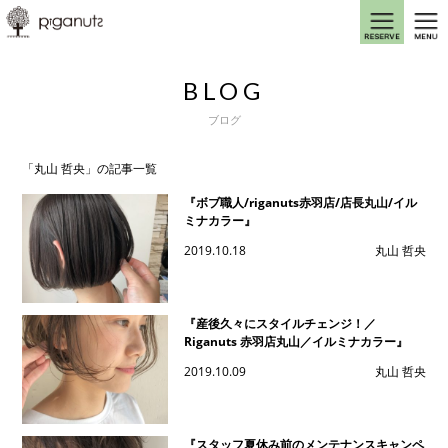
BLOG
ブログ
「丸山 哲央」の記事一覧
『ボブ職人/riganuts赤羽店/店長丸山/イル
ミナカラー』
2019.10.18
丸山 哲央
『産後久々にスタイルチェンジ！／
Riganuts 赤羽店丸山／イルミナカラー』
2019.10.09
丸山 哲央
『スタッフ夏休み前のメンテナンスキャンペ