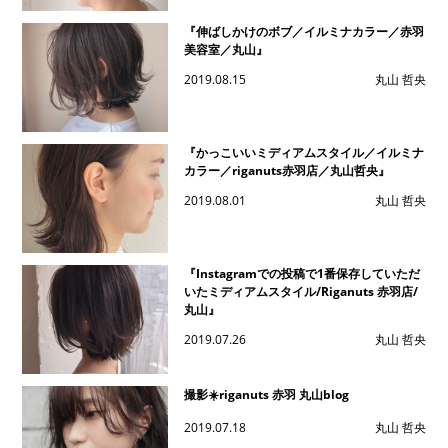
『伸ばしかけのボブ／イルミナカラー／赤羽
美容室／丸山』
2019.08.15
丸山 哲央
『かっこいいミディアムスタイル／イルミナ
カラー／riganuts赤羽店／丸山哲央』
2019.08.01
丸山 哲央
『Instagramでの投稿で1番保存していただ
いたミディアムスタイル/Riganuts 赤羽店/
丸山』
2019.07.26
丸山 哲央
撮影☀️riganuts 赤羽 丸山blog
2019.07.18
丸山 哲央