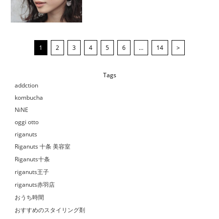
1
2
3
4
5
6
…
14
>
Tags
addction
kombucha
NiNE
oggi otto
riganuts
Riganuts 十条 美容室
Riganuts十条
riganuts王子
riganuts赤羽店
おうち時間
おすすめのスタイリング剤