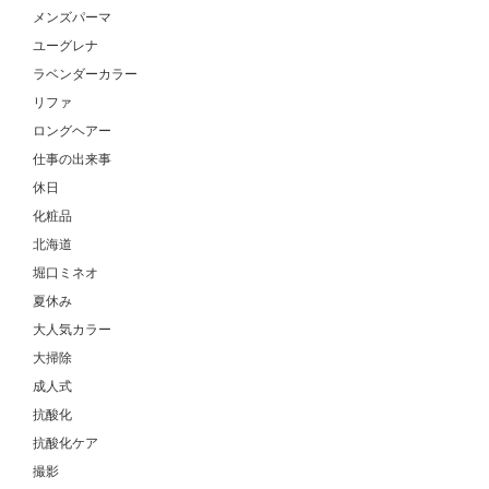
メンズパーマ
ユーグレナ
ラベンダーカラー
リファ
ロングヘアー
仕事の出来事
休日
化粧品
北海道
堀口ミネオ
夏休み
大人気カラー
大掃除
成人式
抗酸化
抗酸化ケア
撮影