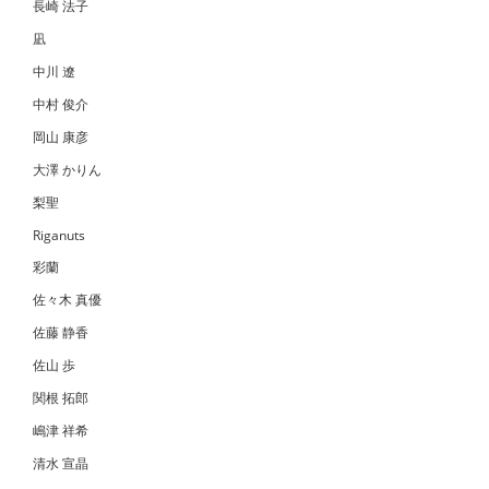
長崎 法子
凪
中川 遼
中村 俊介
岡山 康彦
大澤 かりん
梨聖
Riganuts
彩蘭
佐々木 真優
佐藤 静香
佐山 歩
関根 拓郎
嶋津 祥希
清水 宣晶