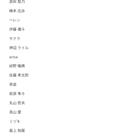
原田 梨乃
橋本 志歩
ヘレン
伊藤 優斗
サクラ
神辺 ライル
arisa
紺野 颯稀
佐藤 孝太郎
恭楽
前原 隼斗
丸山 哲央
美山 愛
ミヅキ
最上 智羅