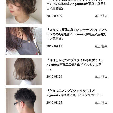
ーンその2橋本編／riganuts赤羽店／店長丸
山／美容室』
2019.09.20
丸山 哲央
『スタッフ夏休み前のメンテナンスキャンペ
ーンその1紺野編／riganuts赤羽店／店長丸
山／美容室』
2019.09.13
丸山 哲央
『伸ばしかけのボブスタイルも可愛く！／
riganuts赤羽店店長丸山／イルミナカラ
ー』
2019.08.29
丸山 哲央
『たまにはメンズのスタイルも！／
Riganuts 赤羽店／丸山／メンズカット』
2019.08.24
丸山 哲央