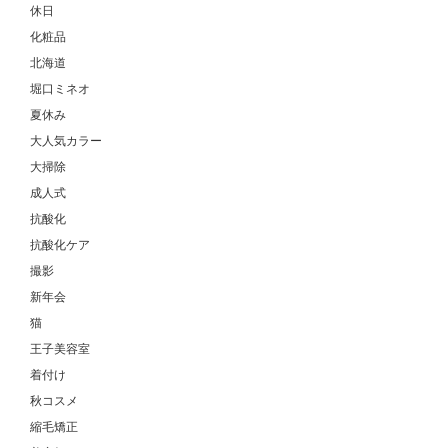
休日
化粧品
北海道
堀口ミネオ
夏休み
大人気カラー
大掃除
成人式
抗酸化
抗酸化ケア
撮影
新年会
猫
王子美容室
着付け
秋コスメ
縮毛矯正