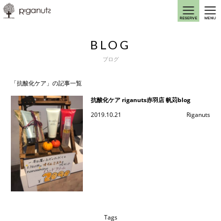
BLOG
ブログ
「抗酸化ケア」の記事一覧
抗酸化ケア riganuts赤羽店 帆苅blog
2019.10.21
Riganuts
Tags