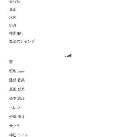
美容師
葉山
講習
鎌倉
韓国旅行
魔法のシャンプー
Staff
藍
蝦名 あみ
藤盛 香菜
原田 梨乃
橋本 志歩
ヘレン
伊藤 優斗
サクラ
神辺 ライル