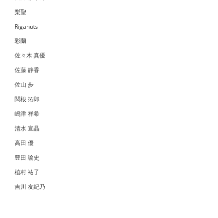
梨聖
Riganuts
彩蘭
佐々木 真優
佐藤 静香
佐山 歩
関根 拓郎
嶋津 祥希
清水 宣晶
高田 優
豊田 諭史
植村 祐子
吉川 友紀乃