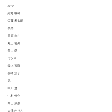
arisa
紺野 颯稀
佐藤 孝太郎
恭楽
前原 隼斗
丸山 哲央
美山 愛
ミヅキ
最上 智羅
長崎 法子
凪
中川 遼
中村 俊介
岡山 康彦
大澤 かりん