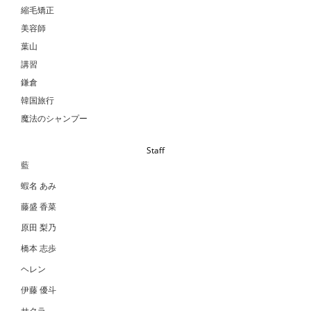
縮毛矯正
美容師
葉山
講習
鎌倉
韓国旅行
魔法のシャンプー
Staff
藍
蝦名 あみ
藤盛 香菜
原田 梨乃
橋本 志歩
ヘレン
伊藤 優斗
サクラ