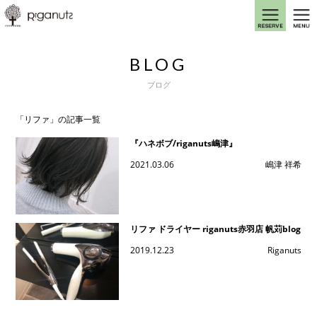
BLOG
ブログ
「リファ」の記事一覧
『ハネボブ/riganuts嶋津』
2021.03.06
嶋津 祥希
リファ ドライヤー riganuts赤羽店 帆苅blog
2019.12.23
Riganuts