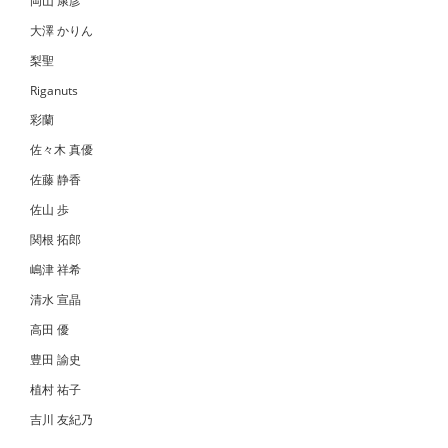
岡山 康彦
大澤 かりん
梨聖
Riganuts
彩蘭
佐々木 真優
佐藤 静香
佐山 歩
関根 拓郎
嶋津 祥希
清水 宣晶
高田 優
豊田 諭史
植村 祐子
吉川 友紀乃