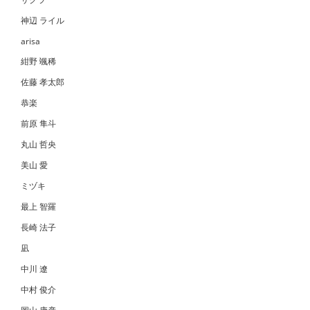
神辺 ライル
arisa
紺野 颯稀
佐藤 孝太郎
恭楽
前原 隼斗
丸山 哲央
美山 愛
ミヅキ
最上 智羅
長崎 法子
凪
中川 遼
中村 俊介