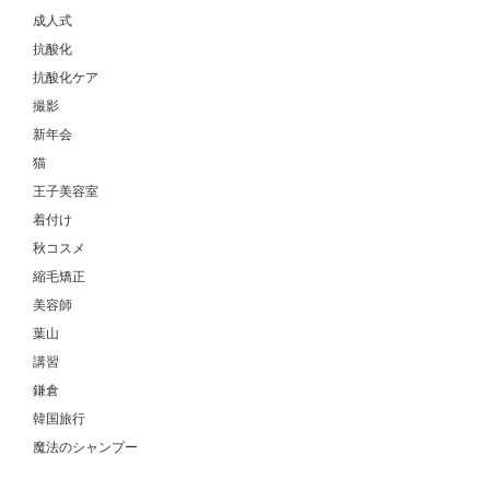
成人式
抗酸化
抗酸化ケア
撮影
新年会
猫
王子美容室
着付け
秋コスメ
縮毛矯正
美容師
葉山
講習
鎌倉
韓国旅行
魔法のシャンプー