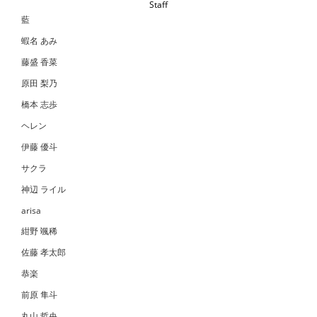
Staff
藍
蝦名 あみ
藤盛 香菜
原田 梨乃
橋本 志歩
ヘレン
伊藤 優斗
サクラ
神辺 ライル
arisa
紺野 颯稀
佐藤 孝太郎
恭楽
前原 隼斗
丸山 哲央