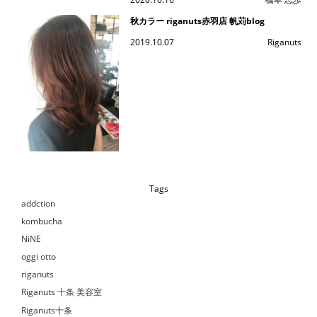
秋カラー riganuts赤羽店 帆苅blog
2019.10.07
Riganuts
Tags
addction
kombucha
NiNE
oggi otto
riganuts
Riganuts 十条 美容室
Riganuts十条