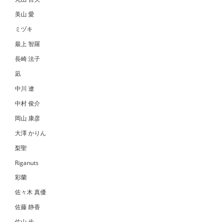
美山 愛
ミヅキ
最上 智羅
長崎 法子
凪
中川 遼
中村 俊介
岡山 康彦
大澤 かりん
梨聖
Riganuts
彩蘭
佐々木 真優
佐藤 静香
佐山 歩