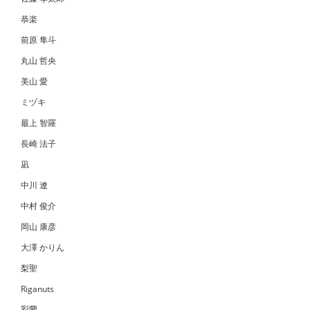
恭楽
前原 隼斗
丸山 哲央
美山 愛
ミヅキ
最上 智羅
長崎 法子
凪
中川 遼
中村 俊介
岡山 康彦
大澤 かりん
梨聖
Riganuts
彩蘭