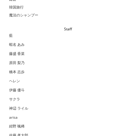
韓国旅行
魔法のシャンプー
Staff
藍
蝦名 あみ
藤盛 香菜
原田 梨乃
橋本 志歩
ヘレン
伊藤 優斗
サクラ
神辺 ライル
arisa
紺野 颯稀
佐藤 孝太郎