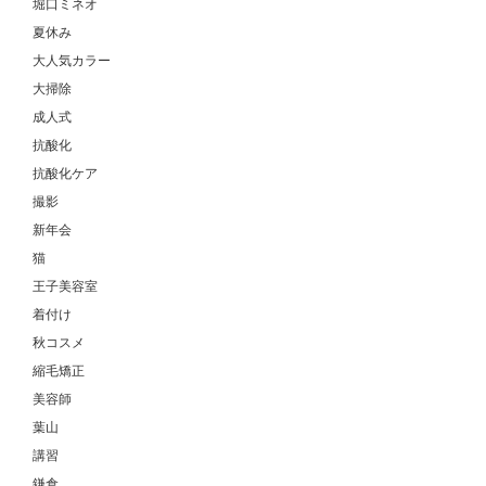
堀口ミネオ
夏休み
大人気カラー
大掃除
成人式
抗酸化
抗酸化ケア
撮影
新年会
猫
王子美容室
着付け
秋コスメ
縮毛矯正
美容師
葉山
講習
鎌倉