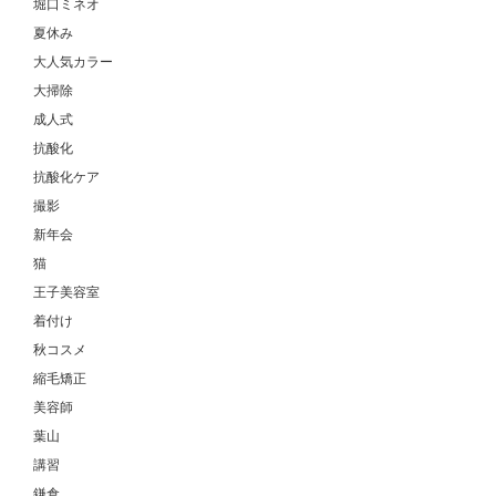
堀口ミネオ
夏休み
大人気カラー
大掃除
成人式
抗酸化
抗酸化ケア
撮影
新年会
猫
王子美容室
着付け
秋コスメ
縮毛矯正
美容師
葉山
講習
鎌倉