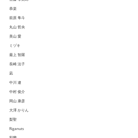
恭楽
前原 隼斗
丸山 哲央
美山 愛
ミヅキ
最上 智羅
長崎 法子
凪
中川 遼
中村 俊介
岡山 康彦
大澤 かりん
梨聖
Riganuts
彩蘭