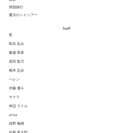
韓国旅行
魔法のシャンプー
Staff
藍
蝦名 あみ
藤盛 香菜
原田 梨乃
橋本 志歩
ヘレン
伊藤 優斗
サクラ
神辺 ライル
arisa
紺野 颯稀
佐藤 孝太郎