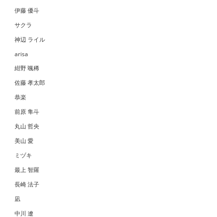
伊藤 優斗
サクラ
神辺 ライル
arisa
紺野 颯稀
佐藤 孝太郎
恭楽
前原 隼斗
丸山 哲央
美山 愛
ミヅキ
最上 智羅
長崎 法子
凪
中川 遼