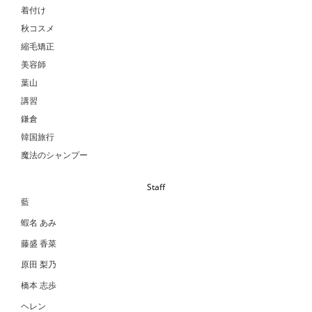
着付け
秋コスメ
縮毛矯正
美容師
葉山
講習
鎌倉
韓国旅行
魔法のシャンプー
Staff
藍
蝦名 あみ
藤盛 香菜
原田 梨乃
橋本 志歩
ヘレン