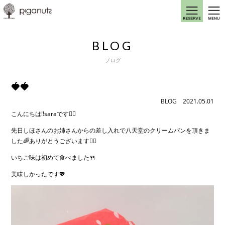
BLOG
ブログ
🍓🍓
BLOG
2021.05.01
こんにちは!!saraです🧚‍♀️
先日しほさんのお姉さんからの差し入れで八天堂のクリームパンを頂きま
した🌈ありがとうございます🙇‍♀️
いちご味は初めて食べました🍴
美味しかったです💖