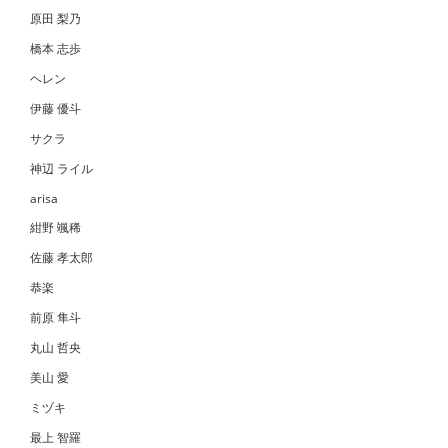
原田 梨乃
橋本 志歩
ヘレン
伊藤 優斗
サクラ
神辺 ライル
arisa
紺野 颯稀
佐藤 孝太郎
恭楽
前原 隼斗
丸山 哲央
美山 愛
ミヅキ
最上 智羅