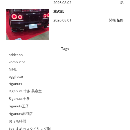
2026.08.02
凪
車の話
2026.08.01
関根 拓郎
Tags
addction
kombucha
NiNE
oggi otto
riganuts
Riganuts 十条 美容室
Riganuts十条
riganuts王子
riganuts赤羽店
おうち時間
おすすめのスタイリング剤