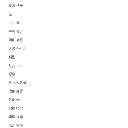
長崎 法子
凪
中川 遼
中村 俊介
岡山 康彦
大澤 かりん
梨聖
Riganuts
彩蘭
佐々木 真優
佐藤 静香
佐山 歩
関根 拓郎
嶋津 祥希
清水 宣晶