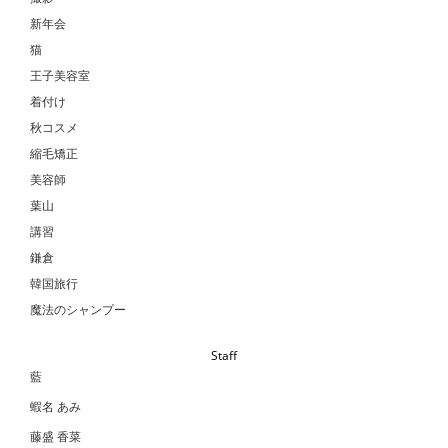
新年会
猫
王子美容室
着付け
秋コスメ
縮毛矯正
美容師
葉山
講習
鎌倉
韓国旅行
魔法のシャンプー
Staff
藍
蝦名 あみ
藤盛 香菜