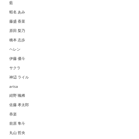
藍
蝦名 あみ
藤盛 香菜
原田 梨乃
橋本 志歩
ヘレン
伊藤 優斗
サクラ
神辺 ライル
arisa
紺野 颯稀
佐藤 孝太郎
恭楽
前原 隼斗
丸山 哲央