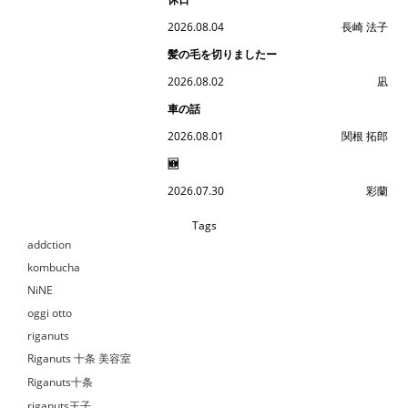
2026.08.04
長崎 法子
髪の毛を切りましたー
2026.08.02
凪
車の話
2026.08.01
関根 拓郎
🆕
2026.07.30
彩蘭
Tags
addction
kombucha
NiNE
oggi otto
riganuts
Riganuts 十条 美容室
Riganuts十条
riganuts王子