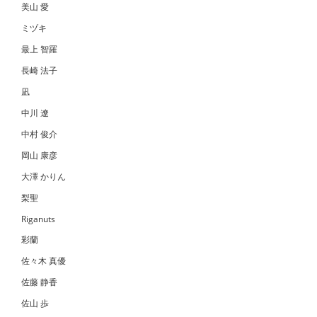
美山 愛
ミヅキ
最上 智羅
長崎 法子
凪
中川 遼
中村 俊介
岡山 康彦
大澤 かりん
梨聖
Riganuts
彩蘭
佐々木 真優
佐藤 静香
佐山 歩