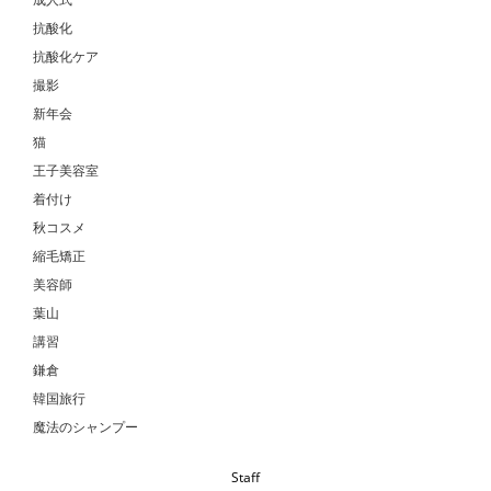
抗酸化
抗酸化ケア
撮影
新年会
猫
王子美容室
着付け
秋コスメ
縮毛矯正
美容師
葉山
講習
鎌倉
韓国旅行
魔法のシャンプー
Staff