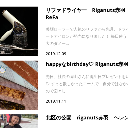
リファドライヤー Riganuts赤
ReFa
美顔ローラーで人気のリファから先月、ドラ
ートアイロンが発売になりました！ 毎日使う
大のダメー…
2019.12.09
happyなbirthday♡ Riganut
先日、社長の岡山さんに誕生日プレゼントを
♡ ずっと欲しかったコームで、自分ではなか
ので図々し…
2019.11.11
北区の公園 riganuts赤羽 ヘレ