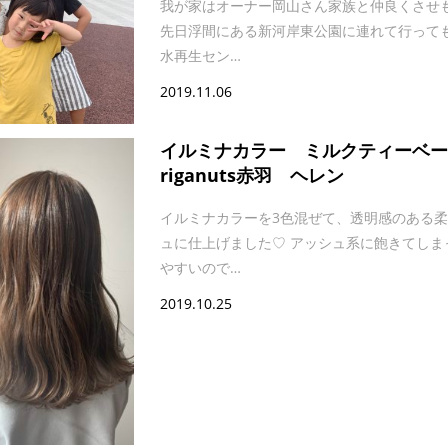
我が家はオーナー岡山さん家族と仲良くさせ
先日浮間にある新河岸東公園に連れて行って
水再生セン…
2019.11.06
イルミナカラー ミルクティーベ
riganuts赤羽 ヘレン
イルミナカラーを3色混ぜて、透明感のある
ュに仕上げました♡ アッシュ系に飽きてしま
やすいので…
2019.10.25