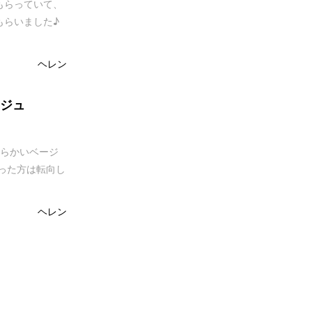
もらっていて、
もらいました♪
ヘレン
ージュ
柔らかいベージ
った方は転向し
ヘレン